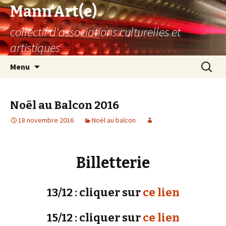
Mann'Art(e)
collectif d'associations culturelles et
artistiques
Aller
Recherc
Menu
au
contenu
Noël au Balcon 2016
18 novembre 2016
Noël au balcon
Billetterie
13/12 : cliquer sur
ce lien
15/12 : cliquer sur
ce lien