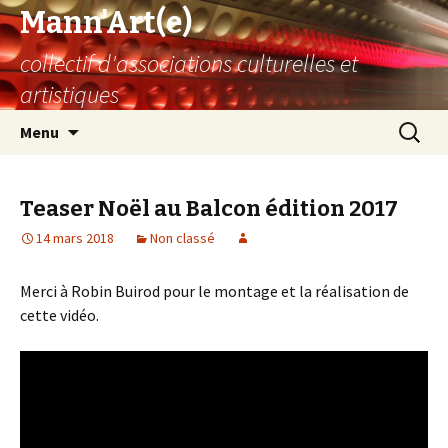
Mann'Art(e)
collectif d'associations culturelles et
artistiques
Aller
Recherc
Menu
au
contenu
Teaser Noël au Balcon édition 2017
14 mars 2018
Non classé
Merci à Robin Buirod pour le montage et la réalisation de
cette vidéo.